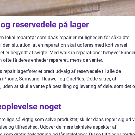
 og reservedele på lager
 en lokal reparatør som daas repair er muligheden for såkaldte
i den situation, at en reparation skal udføres med kort varsel
iet er begyndt at svigte. Med walk-in reparationer behøver kunde
kan ofte få deres enheder repareret, mens de venter.
epair lagerfører et bredt udvalg af reservedele til alle de
Phone, Samsung, Huawei, og OnePlus. Dette sikrer, at
uden at skulle vente på bestilling og levering af dele, som det o
eoplevelse noget
e lige så vigtig som selve produktet, skiller daas repair sig ud 
se og tilfredshed. Udover de mere tekniske aspekter af
s som gratis fejlsøgning og lånetelefoner. Disse tilføjede værdie