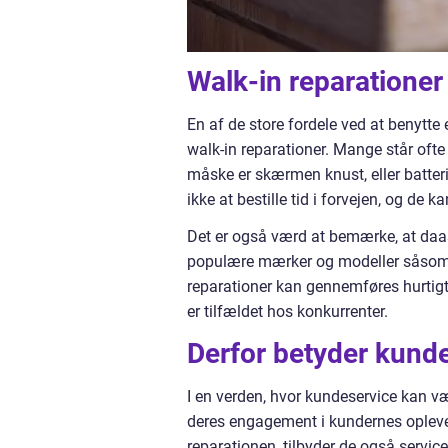
Walk-in reparationer
En af de store fordele ved at benytte
walk-in reparationer. Mange står ofte 
måske er skærmen knust, eller batter
ikke at bestille tid i forvejen, og de 
Det er også værd at bemærke, at daas r
populære mærker og modeller såsom i
reparationer kan gennemføres hurtigt, 
er tilfældet hos konkurrenter.
Derfor betyder kund
I en verden, hvor kundeservice kan vær
deres engagement i kundernes oplevel
reparationen, tilbyder de også service