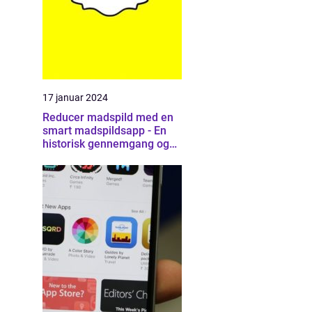
17 januar 2024
Reducer madspild med en
smart madspildsapp - En
historisk gennemgang og
introduktion til
madspildsappen