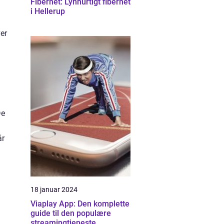
Fibernet: Lynhurtigt fibernet
i Hellerup
ver
De
år
18 januar 2024
Viaplay App: Den komplette
guide til den populære
streamingtjeneste