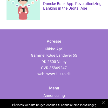
Danske Bank App: Revolutionizing
Banking in the Digital Age
Adresse
web:
www.klikko.dk
Menu
Annoncering
Om os
På vores website bruges cookies til at huske dine indstillinger,