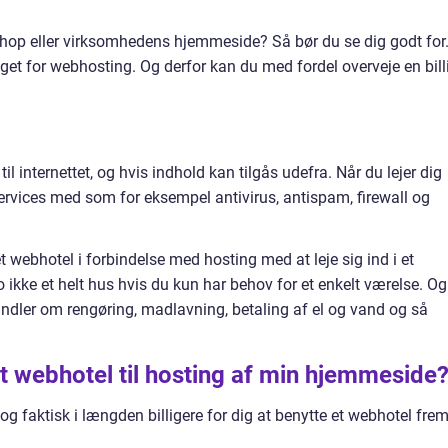
 shop eller virksomhedens hjemmeside? Så bør du se dig godt for
eget for webhosting. Og derfor kan du med fordel overveje en bill
l internettet, og hvis indhold kan tilgås udefra. Når du lejer dig
services med som for eksempel antivirus, antispam, firewall og
webhotel i forbindelse med hosting med at leje sig ind i et
jo ikke et helt hus hvis du kun har behov for et enkelt værelse. Og
handler om rengøring, madlavning, betaling af el og vand og så
et webhotel til hosting af min hjemmeside
 dog faktisk i længden billigere for dig at benytte et webhotel fre