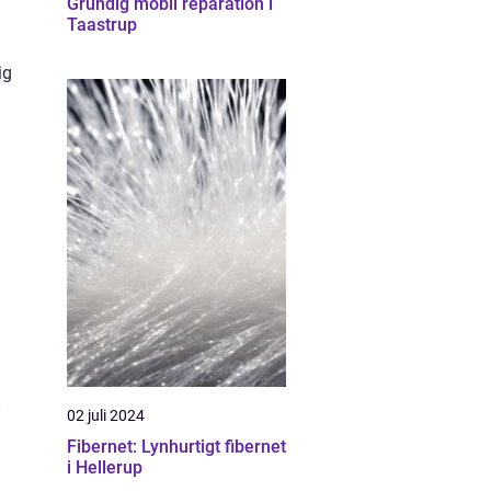
Grundig mobil reparation i
Taastrup
.
ig
?
02 juli 2024
Fibernet: Lynhurtigt fibernet
m
i Hellerup