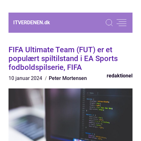
ITVERDENEN.
dk
FIFA Ultimate Team (FUT) er et
populært spiltilstand i EA Sports
fodboldspilserie, FIFA
redaktionel
10 januar 2024
Peter Mortensen