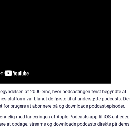
begyndelsen af 2000’erne, hvor podcastingen først begyndte at
nes-platform var blandt de første til at understøtte podcasts. De
et for brugere at abonnere på og downloade podcast-episoder.
gængelig med lanceringen af Apple Podcasts-app til iOS-enheder.
gere at opdage, streame og downloade podcasts direkte på deres