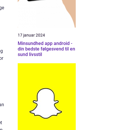
nge
17 januar 2024
Minsundhed app android -
din bedste følgesvend til en
og
sund livsstil
or
an
t
en