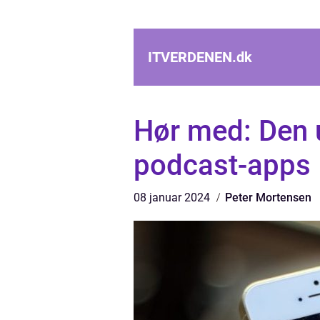
ITVERDENEN.
dk
Hør med: Den u
podcast-apps
08 januar 2024
Peter Mortensen