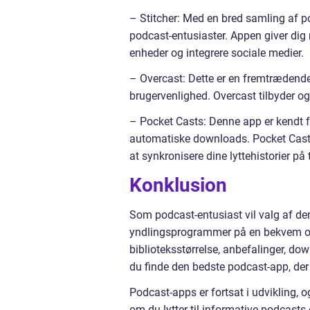
– Stitcher: Med en bred samling af po
podcast-entusiaster. Appen giver dig m
enheder og integrere sociale medier.
– Overcast: Dette er en fremtrædende 
brugervenlighed. Overcast tilbyder o
– Pocket Casts: Denne app er kendt fo
automatiske downloads. Pocket Casts 
at synkronisere dine lyttehistorier på
Konklusion
Som podcast-entusiast vil valg af de
yndlingsprogrammer på en bekvem og 
biblioteksstørrelse, anbefalinger, d
du finde den bedste podcast-app, der 
Podcast-apps er fortsat i udvikling, 
om du lytter til informative podcasts