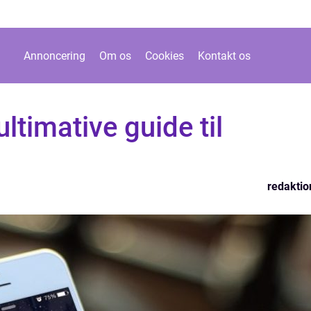
Annoncering
Om os
Cookies
Kontakt os
ltimative guide til
redaktio