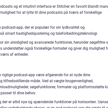
dcasts og et intuitivt interface er Stitcher en favorit blandt ma
ulighed for at lytte til dine podcasts på tværs af forskellige
podcast-app, der er populær for sin lydkvalitet og
gså smart hastighedsjustering og taleforbedringsteknologi.
r sin alsidighed og avancerede funktioner, herunder søgefiltre 
understøtter også forskellige formater og giver dig mulighed f
 tværs af enheder.
n rigtige podcast-app være afgørende for at nyde dine
tilfredsstillende måde. Ved at vægte brugervenlighed,
ownloadmuligheder, søgefunktioner, formater og platformsstøtte k
passer til dine behov.
og der er altid nye og spændende funktioner på horisonten. Uanse
 eller underholdende shows, er en god podcast-app din nøgle til 