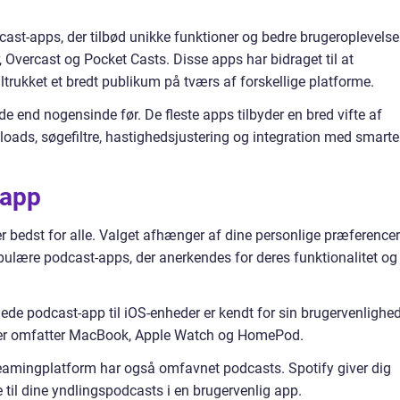
ast-apps, der tilbød unikke funktioner og bedre brugeroplevelse
, Overcast og Pocket Casts. Disse apps har bidraget til at
iltrukket et bredt publikum på tværs af forskellige platforme.
 end nogensinde før. De fleste apps tilbyder en bred vifte af
ads, søgefiltre, hastighedsjustering og integration med smarte
-app
er bedst for alle. Valget afhænger af dine personlige præferencer
pulære podcast-apps, der anerkendes for deres funktionalitet og
de podcast-app til iOS-enheder er kendt for sin brugervenlighe
der omfatter MacBook, Apple Watch og HomePod.
amingplatform har også omfavnet podcasts. Spotify giver dig
e til dine yndlingspodcasts i en brugervenlig app.