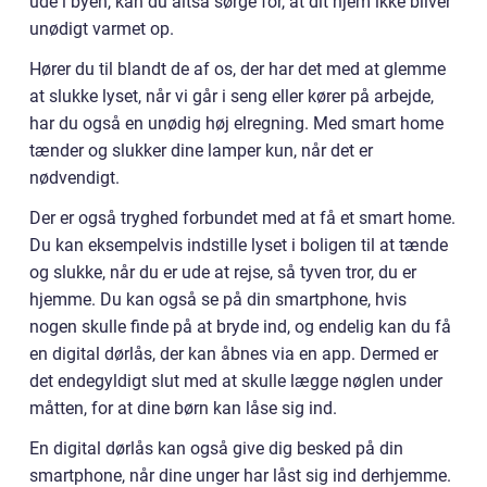
ude i byen, kan du altså sørge for, at dit hjem ikke bliver
unødigt varmet op.
Hører du til blandt de af os, der har det med at glemme
at slukke lyset, når vi går i seng eller kører på arbejde,
har du også en unødig høj elregning. Med smart home
tænder og slukker dine lamper kun, når det er
nødvendigt.
Der er også tryghed forbundet med at få et smart home.
Du kan eksempelvis indstille lyset i boligen til at tænde
og slukke, når du er ude at rejse, så tyven tror, du er
hjemme. Du kan også se på din smartphone, hvis
nogen skulle finde på at bryde ind, og endelig kan du få
en digital dørlås, der kan åbnes via en app. Dermed er
det endegyldigt slut med at skulle lægge nøglen under
måtten, for at dine børn kan låse sig ind.
En digital dørlås kan også give dig besked på din
smartphone, når dine unger har låst sig ind derhjemme.