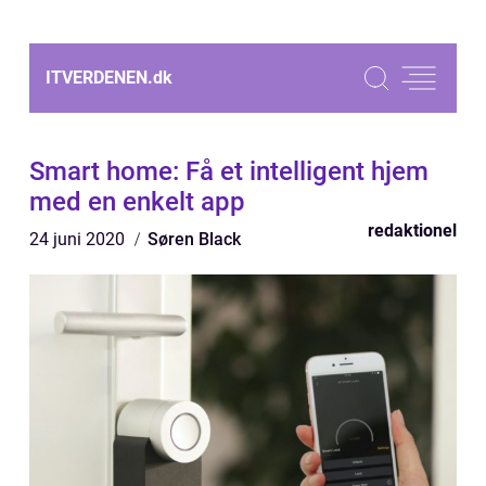
ITVERDENEN.
dk
Smart home: Få et intelligent hjem
med en enkelt app
redaktionel
24 juni 2020
Søren Black